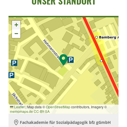
UNSER STANDORT
+
−
Leaflet
|
Map data ©
OpenStreetMap
contributors, Imagery ©
memomaps.de
CC-BY-SA
Fachakademie für Sozialpädagogik bfz gGmbH