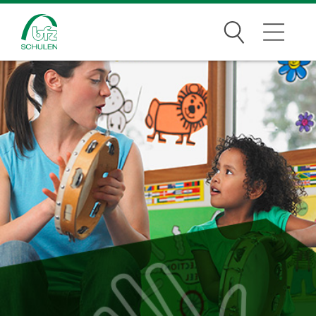
Suchen
Traumberufe
Wer wir sind
Infos
Jobs
Standorte
News Archiv