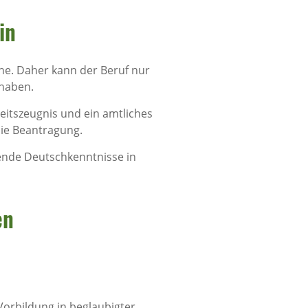
in
ne. Daher kann der Beruf nur
 haben.
eitszeugnis und ein amtliches
die Beantragung.
nde Deutschkenntnisse in
en
Vorbildung in beglaubigter